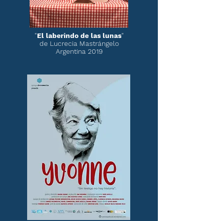
"
El laberindo de las lunas
"
de Lucrecia Mastrángelo
Argentina 2019