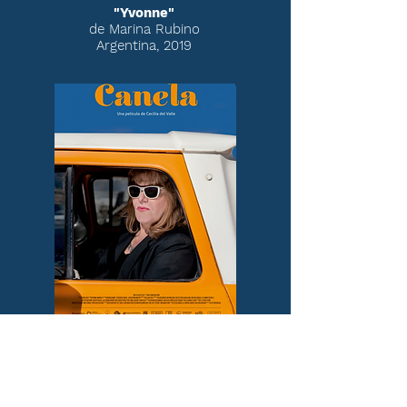
"Yvonne"
de Marina Rubino
Argentina, 2019
"
Canela
de Cecilia del Valle
Argentina 2020