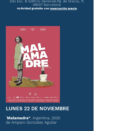
2do Esc. B Edificio Generalli,
Pg. de Gràcia, 11,
08007 Barcelona
Actividad gratuita con
reservación previa
LUNES 22 DE NOVIEMBRE
"
Malamadre"
, Argentina, 2020
de Amparo Gonzalez Aguilar