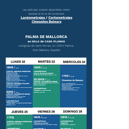
Las películas estarán disponibles online
durante el 20 al 28 noviembre
Largometrajes
/
Cortometrajes
Cineastes Balears
PALMA DE MALLORCA
en SALA de CASA PLANAS
Avinguda de Sant Ferran, 21, 07011 Palma,
Illes Balears, España