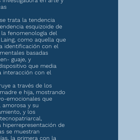
 Investigadora en arte y
cas
se trata la tendencia
tendencia esquizoide de
 la fenomenología del
. Laing, como aquella que
a identificación con el
 mentales basadas
en- guaje, y
dispositivo que media
 interacción con el
ruye a través de los
 madre e hija, mostrando
vo-emocionales que
a amorosa y su
amiento, y los
 tecnopatriarcal,
a hiperrepresentación de
bas se muestran
ías, la primera con la