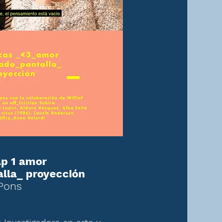
ap 1 amor
alla_ proyección
 Pons