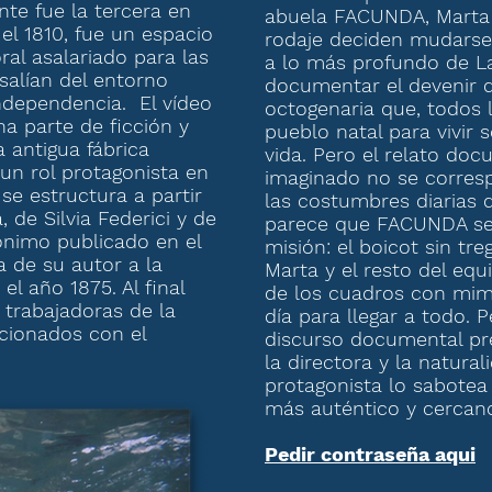
nte fue la tercera en
abuela FACUNDA, Marta 
 el 1810, fue un espacio
rodaje deciden mudars
ral asalariado para las
a lo más profundo de L
salían del entorno
documentar el devenir de
ndependencia. El vídeo
octogenaria que, todos 
a parte de ficción y
pueblo natal para vivir 
 antigua fábrica
vida. Pero el relato doc
un rol protagonista en
imaginado no se corresp
 se estructura a partir
las costumbres diarias 
, de Silvia Federici y de
parece que FACUNDA se
ónimo publicado en el
misión: el boicot sin tre
a de su autor a la
Marta y el resto del eq
el año 1875. Al final
de los cuadros con mimo
 trabajadoras de la
día para llegar a todo. 
acionados con el
discurso documental p
la directora y la natura
protagonista lo sabotea 
más auténtico y cerca
Pedir contraseña aqui