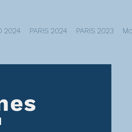
 2024
PARIS 2024
PARIS 2023
Mo
nes
1