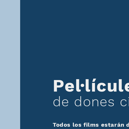
Pel·lícul
de dones c
Todos los films estarán 