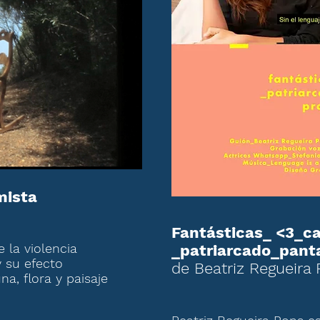
mista
Fantásticas_ <3_c
e la violencia
_patriarcado_pant
y su efecto
de Beatriz Regueira
na, flora y paisaje