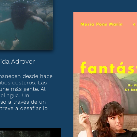
ida Adrover
amanecen desde hace
itios costeros. Las
une más gente. Al
 el agua. Un
so a través de un
treve a desafiar lo