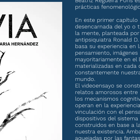
Beatriz Regueira Pons es
prácticas fenomenológi
En este primer capítulo 
desencarnada del yo o 
la mente, planteada por
antipsiquiatra Ronald D
basa su experiencia en l
pensamiento, imágenes
mayoritariamente en el l
materializadas en cada 
constantemente nuestra
mundo.
El videoensayo se const
relatos amorosos entre
los mecanismos cogniti
operan en la experienci
vinculación con el pens
dispositivos del sistema
construidos en base a l
nuestra existencia. Am
aquejadas por las fantas