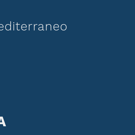
editerraneo
A