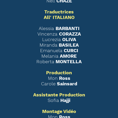
Nell
CHAZÉ
Traductrices
All' ITALIANO
Alessia
BARBANTI
Vincenza
CORAZZA
Lucrezia
OLIVA
Miranda
BASILEA
Emanuela
CURCI
Melania
AMORE
Roberta
MONTELLA
Production
Mon
Ross
Carole
Sainsard
Assistante Production
Sofia
Hajji
Montage Vidéo
Mon
Ross