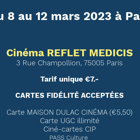
u 8 au 12 mars 2023 à Pa
Cinéma REFLET MEDICIS
3 Rue Champollion, 75005 Paris
Tarif unique €7.-
CARTES FIDÉLITÉ ACCEPTÉES
Carte MAISON DULAC CINÉMA
(€5,50)
Carte UGC
ill
i
mi
té
Ciné-cartes CIP
PASS C
ulture