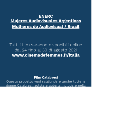
ENERC
Mujeres Audiovisuales Argentinas
Mulheres do Audiovisual / Brasil
Tutti i film saranno disponibili online
dal 24 fino al 30 di agosto 2021
www.cinemadefemmes.fr/italia
Film Calabresi
Questo progetto vuoi raggiungere anche tutte le
donne Calabresi registe e poterle includere nella
manifestazione mostrando le loro opere.
Iscriversi e inviare i film Calabresi
par
mail
INCLUDERE
a) Link di Film o archivo in:
.mov, mp4, codec H264 o Pro Res
b) Informazione dei Film e Registe
c) Anni di produzione: 2019 al 2021