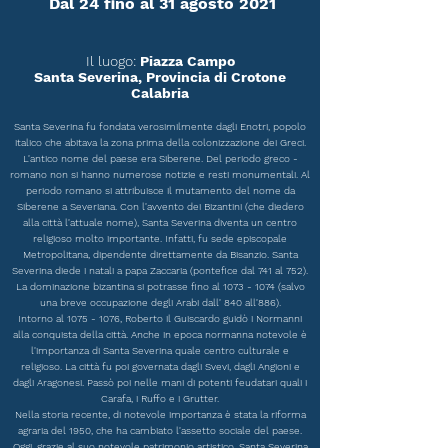
Dal 24 fino al 31 agosto 2021
Il luogo:
Piazza Campo
Santa Severina, Provincia di Crotone
Calabria
Santa Severina fu fondata verosimilmente dagli Enotri, popolo
italico che abitava la zona prima della colonizzazione dei Greci.
L'antico nome del paese era Siberene. Del periodo greco -
romano non si hanno numerose notizie e resti monumentali. Al
periodo romano si attribuisce il mutamento del nome da
Siberene a Severiana. Con l'avvento dei Bizantini (che diedero
alla città l'attuale nome), Santa Severina diventa un centro
religioso molto importante. Infatti, fu sede episcopale
Metropolitana, dipendente direttamente da Bisanzio. Santa
Severina diede i natali a papa Zaccaria (pontefice dal 741 al 752).
La dominazione bizantina si potrasse fino al 1073 - 1074 (salvo
una breve occupazione degli Arabi dall' 840 all'886).
Intorno al 1075 - 1076, Roberto il Guiscardo guidò i Normanni
alla conquista della città. Anche in epoca normanna notevole è
l'importanza di Santa Severina quale centro culturale e
religioso. La città fu poi governata dagli Svevi, dagli Angioni e
dagli Aragonesi. Passò poi nelle mani di potenti feudatari quali i
Carafa, i Ruffo e i Grutter.
Nella storia recente, di notevole importanza è stata la riforma
agraria del 1950, che ha cambiato l'assetto sociale del paese.
Oggi, grazie al suo notevole patrimonio artistico, Santa Severina