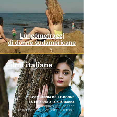
Lungometraggi
di donne sudamericane
Filmi italiane
COMPAGNIA DELLE DONNE
La Calabria e le sue Donne
#compagniadelledonne
Ideazione e regia Angelica Artemisia
Pedatella