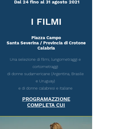
Dal 24 fino al 31 agosto 2021
I FILMI
Piazza Campo
Santa Severina / Provincia di Crotone
Calabria
Una selezione di filmi, lungometraggi e
cortometraggi
di donne sudamericane (Argentina, Brasile
e Uruguay)
e di donne calabresi e italiane
PROGRAMAZZIONE
COMPLETA CUI