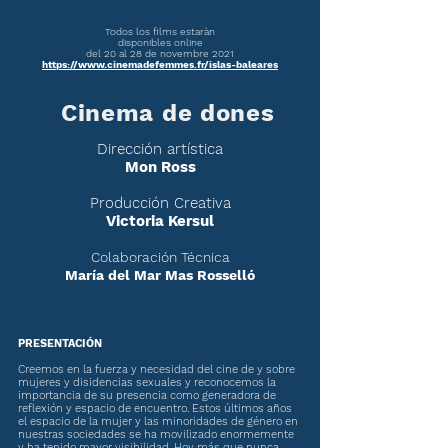
Todos los films estaràn
disponibles online
del 20 al 28 de novembre 2021
https://www.cinemadefemmes.fr/islas-baleares
Cinema de dones
Dirección artística
Mon Ross
Producción Creativa
Victoria Kersul
Colaboración Técnica
María del Mar Mas Rosselló
PRESENTACIÓN
Creemos en la fuerza y necesidad del cine de y sobre
mujeres y disidencias sexuales y reconocemos la
importancia de su presencia como generadora de
reflexión y espacio de encuentro. Estos últimos años
el espacio de la mujer y las minoridades de género en
nuestras sociedades se ha movilizado enormemente
y ha tenido mayor visibilidad. Hoy más que nunca