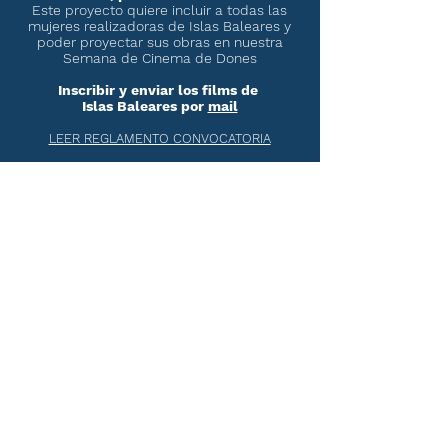
Este proyecto quiere incluir a todas las
mujeres realizadoras de Islas Baleares y
poder proyectar sus obras en nuestra
Semana de Cinema de Dones
Inscribir y enviar los films de
Islas Baleares por
mail
LEER REGLAMENTO CONVOCATORIA
CONVOCATORIA
CERRADA
PROGRAMACION
COMPLETA
EL 1RO DE
NOVIEMBRE