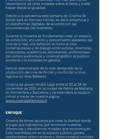
necesitamos de otras miradas sobre el tema y poder
hablar desde la igualdad.
Debido a la pandemia esta semana de Cinema de
dones será en formato híbrido, es decir presencial y
en plataformas digitales, de acuerdo con las
circunstancias del momento.
Durante la muestra es fundamental crear un espacio
de exhibición, encuentro y pensamiento alrededor del
cine de lo real, una reflexión en torno al cine
contemporáneo y de diálogo entre autoras, directoras,
productoras, académicas, estudiantes, profesionales
del campo audiovisual y cinematográfico, el público
asistente y la sociedad en general.
Hemos seleccionado de lo más destacado de la
producción del cine de ficción y no-ficción a nivel
regional en Islas Baleares.
Cinema de dones
, tendrá lugar entre el 20 al 28 de
noviembre de 2021, en la ciudad de Palma de Mallorca,
en Formentera y Barcelona y se extenderá al espacio
virtual a través de nuestra página
www.cinemadefemmes.fr
.
ENFOQUE
Cinema de dones apuesta por crear la libertad desde
el lugar que habitamos, por reconocer nuestras
diferencias y devolvernos miradas que reconstruyan.
Esta manifestación en el espacio público, genera
solidaridades entre cercanos y libera energías sociales