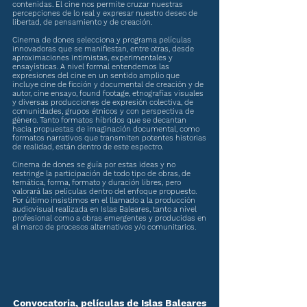
contenidas. El cine nos permite cruzar nuestras
percepciones de lo real y expresar nuestro deseo de
libertad, de pensamiento y de creación.
Cinema de dones selecciona y programa películas
innovadoras que se manifiestan, entre otras, desde
aproximaciones intimistas, experimentales y
ensayísticas. A nivel formal entendemos las
expresiones del cine en un sentido amplio que
incluye cine de ficción y documental de creación y de
autor, cine ensayo, found footage, etnografías visuales
y diversas producciones de expresión colectiva, de
comunidades, grupos étnicos y con perspectiva de
género. Tanto formatos híbridos que se decantan
hacia propuestas de imaginación documental, como
formatos narrativos que transmiten potentes historias
de realidad, están dentro de este espectro.
Cinema de dones se guía por estas ideas y no
restringe la participación de todo tipo de obras, de
temática, forma, formato y duración libres, pero
valorará las películas dentro del enfoque propuesto.
Por último insistimos en el llamado a la producción
audiovisual realizada en Islas Baleares, tanto a nivel
profesional como a obras emergentes y producidas en
el marco de procesos alternativos y/o comunitarios.
Convocatoria, películas de Islas Baleares