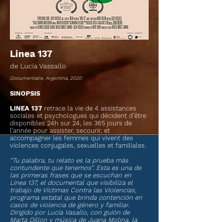
Linea 137
de Lucía Vassallo
Documentaire, Argentina, 2020
SINOPSIS
LINEA 137
retrace la vie de 4 assistances
sociales et psychologues qui décident d’être
disponibles 24h sur 24, les 365 jours de
l’année pour assister, secourir, et
accompagner les femmes qui vivent des
violences conjugales, sexuelles et familiales.
“Tu palabra, tu relato es la prueba más
contundente que tenemos”. Esta es una de
las primeras frases que se escuchan en
Línea 137, el documental que visibiliza el
trabajo de Víctimas Contra las Violencias,
programa estatal que brinda contención en
casos de violencia de género y familiar.
Dirigido por Lucía Vasallo, con guión de
Marta Dillon y música de Juana Molina, la