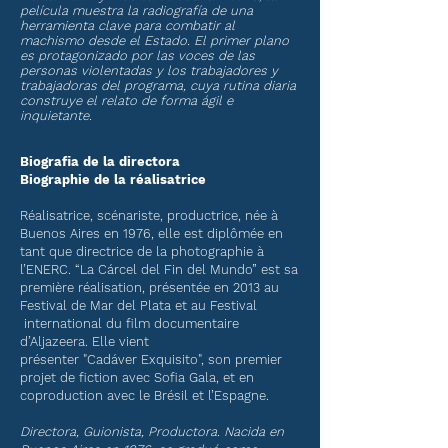
película muestra la radiografía de una
herramienta clave para combatir al
machismo desde el Estado. El primer plano
es protagonizado por las voces de las
personas violentadas y los trabajadores y
trabajadoras del programa, cuya rutina diaria
construye el relato de forma ágil e
inquietante.
Biografia de la directora
Biographie de la
réalisatrice
Réalisatrice, scénariste, productrice, née à
Buenos Aires en 1976, elle est diplômée en
tant que directrice de la photographie à
l’ENERC. “La Cárcel del Fin del Mundo” est sa
première réalisation, présentée en 2013 au
Festival de Mar del Plata et au Festival
international du film documentaire
d’Aljazeera. Elle vient
présenter "Cadáver Exquisito", son premier
projet de fiction avec Sofia Gala, et en
coproduction avec le Brésil et l’Espagne.
Directora, Guionista, Productora. Nacida en