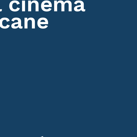
l cinema
icane