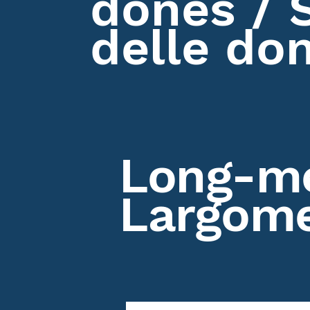
dones / 
delle do
Long-mé
Largome