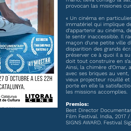
provocan las misiones cu
« Un cinéma en particulie
immatériel qui implique de
d'appartenir au cinéma, d
le sentir inaccessible. Il r
maçon d'une petite ville d'
disparition des grands éc
préserver ce à quoi il a s
doit tout construire en s’
Ainsi, la chimère d'Omar, a
avec ses briques au vent, 
vieux projecteur rouillé e
porte en elle la satisfact
les missions accomplies.
Premios:
Best Director Documentar
Film Festival. India, 2017
SIGNS AWARD. Festival Sign