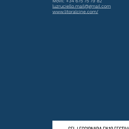
Móvil: +34 675 75 79 82
luzruciello.mail@gmail.com
www.litoralcine.com/