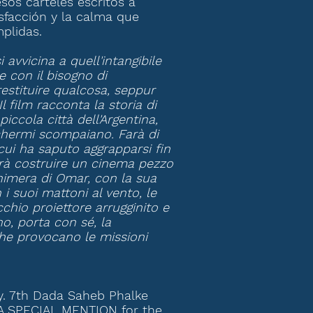
sos carteles escritos a
isfacción y la calma que
plidas.
avvicina a quell'intangibile
e con il bisogno di
restituire qualcosa, seppur
Il film racconta la storia di
ccola città dell'Argentina,
 schermi scompaiano. Farà di
cui ha saputo aggrapparsi fin
rà costruire un cinema pezzo
chimera di Omar, con la sua
n i suoi mattoni al vento, le
cchio proiettore arrugginito e
no, porta con sé, la
he provocano le missioni
y. 7th Dada Saheb Phalke
 / A SPECIAL MENTION for the