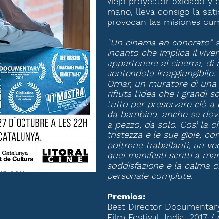
viejo proyector oxidado y e
mano, lleva consigo la sat
provocan las misiones cum
“Un cinema en concreto” si 
incanto che implica il viver
appartenere al cinema, di 
sentendolo irraggiungibile. 
Omar, un muratore di una pi
rifiuta l'idea che i grandi
tutto per preservare ciò a 
da bambino, anche se dov
a pezzo, da solo. Così la 
tristezza e le sue gioie, co
poltrone traballanti, un ve
quei manifesti scritti a ma
soddisfazione e la calma c
personale compiute.
Premios:
Best Director Documentar
Film Festival. India, 2017