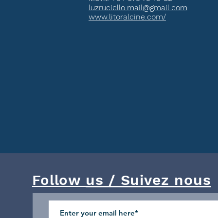
luzruciello.mail@gmail.com
www.litoralcine.com/
us / Suivez nous
Follow