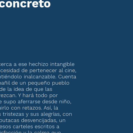
 concreto
erca a ese hechizo intangible
ecesidad de pertenecer al cine,
ntiéndolo inalcanzable. Cuenta
lbañil de un pequeño pueblo
de la idea de que las
ezcan. Y hará todo por
e supo aferrarse desde niño,
lo con retazos. Así, la
tristezas y sus alegrías, con
s butacas desvencijadas, un
esos carteles escritos a
isfacción y la calma que