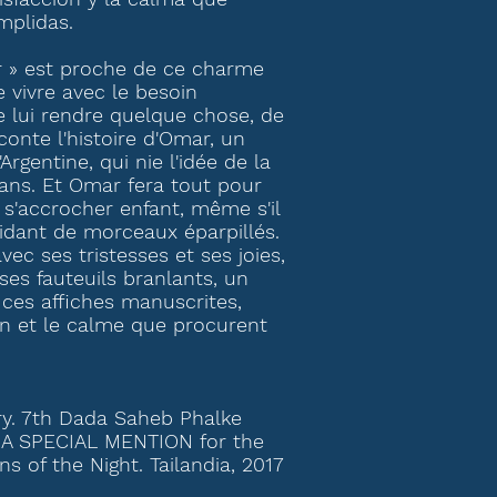
mplidas.
r » est proche de ce charme
 vivre avec le besoin
e lui rendre quelque chose, de
aconte l'histoire d'Omar, un
Argentine, qui nie l'idée de la
rans. Et Omar fera tout pour
u s'accrocher enfant, même s'il
aidant de morceaux éparpillés.
vec ses tristesses et ses joies,
ses fauteuils branlants, un
t ces affiches manuscrites,
ion et le calme que procurent
y. 7th Dada Saheb Phalke
 / A SPECIAL MENTION for the
s of the Night. Tailandia, 2017