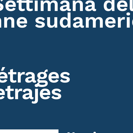
Settimana de
nne sudamer
trages
trajes