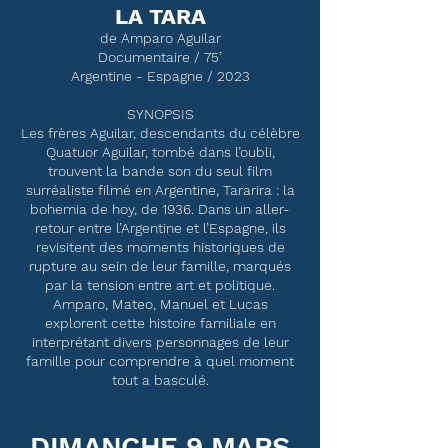
LA TARA
de Amparo Aguilar
Documentaire / 75’
Argentine - Espagne / 2023
SYNOPSIS
Les frères Aguilar, descendants du célèbre
Quatuor Aguilar, tombé dans l’oubli,
trouvent la bande son du seul film
surréaliste filmé en Argentine, Tararira : la
bohemia de hoy, de 1936. Dans un aller-
retour entre l’Argentine et l’Espagne, ils
revisitent des moments historiques de
rupture au sein de leur famille, marqués
par la tension entre art et politique.
Amparo, Mateo, Manuel et Lucas
explorent cette histoire familiale en
interprétant divers personnages de leur
famille pour comprendre à quel moment
tout a basculé.
DIMANCHE 9 MARS