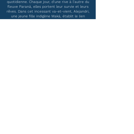
quotidienne. Chaque jour, d’une rive à l’autre du
fleuve Paraná, elles portent leur survie et leurs
rêves. Dans cet incessant va-et-vient, Alejandri,
une jeune fille indigène Maká, établit le lien
entre la réalité et l’imaginaire de ces terres
frontalières.
DIMANCHE 9 MARS
20H
Reflet Médicis
CLÔTURE FESTIVAL