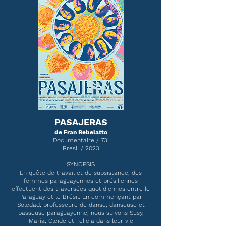
PASAJERAS
de Fran Rebelatto
Documentaire / 73’
Brésil / 2023
SYNOPSIS
En quête de travail et de subsistance, des
femmes paraguayennes et brésiliennes
effectuent des traversées quotidiennes entre le
Paraguay et le Brésil. En commençant par
Soledad, professeure de danse, danseuse et
passeuse paraguayenne, nous suivons Susy,
María, Cleide et Felicia dans leur vie