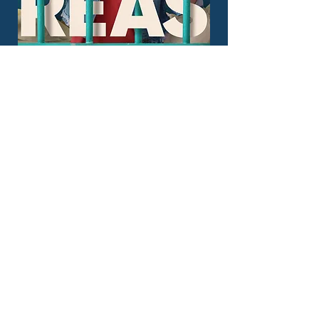
REAS
de Lola Arias
Docu-Fiction / 79’
Argentine - Suisse - Allemagne / 2024
SYNOPSIS
Reas est un film mettant en scène des
femmes et des personnes trans ayant
été détenues dans différentes prisons
argentines. Dans l’ancienne prison de
Caseros, aujourd’hui abandonnée et en
ruines, des personnes qui ont été
privées de liberté pendant des années
reconstruisent des scènes de leur vie
passée et imaginent leur vie future