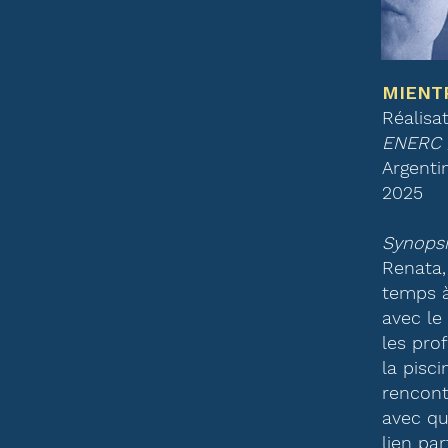
MIENT
Réalisa
ENERC
Argenti
2025
Synopsi
Renata,
temps à
avec le
les pro
la pisci
rencont
avec qu
lien par