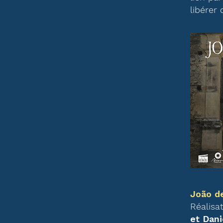
libérer 
João d
Réalisa
et Dan