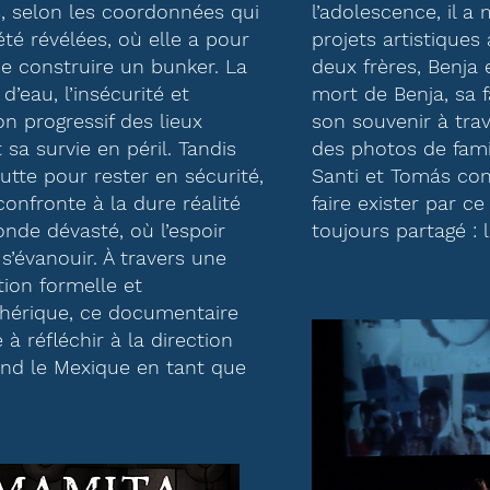
, selon les coordonnées qui
l’adolescence, il a
été révélées, où elle a pour
projets artistiques
de construire un bunker. La
deux frères, Benja 
d’eau, l’insécurité et
mort de Benja, sa fa
on progressif des lieux
son souvenir à tra
 sa survie en péril. Tandis
des photos de fami
lutte pour rester en sécurité,
Santi et Tomás con
confronte à la dure réalité
faire exister par ce
nde dévasté, où l’espoir
toujours partagé : 
s’évanouir. À travers une
tion formelle et
hérique, ce documentaire
à réfléchir à la direction
nd le Mexique en tant que