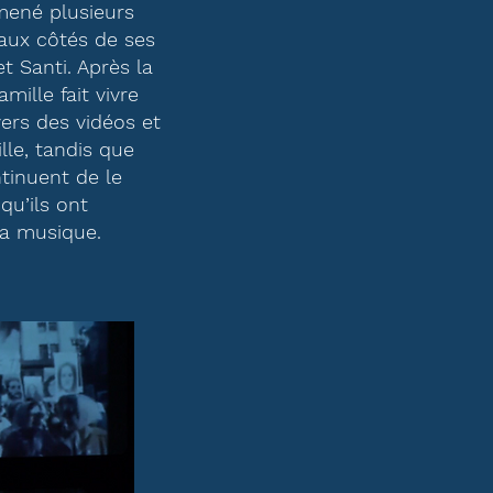
 mené plusieurs
 aux côtés de ses
et Santi. Après la
mille fait vivre
vers des vidéos et
lle, tandis que
tinuent de le
 qu’ils ont
la musique.