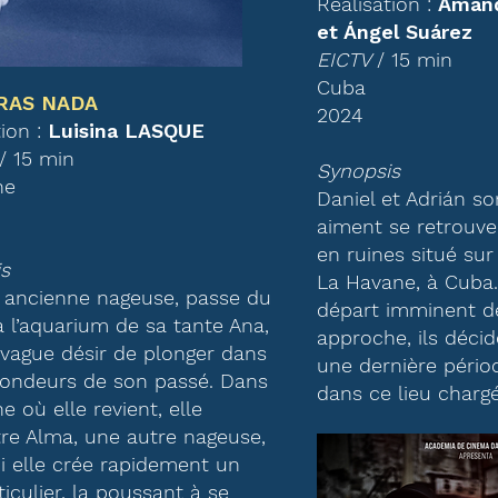
Réalisation :
Amand
et Ángel Suárez
EICTV
/ 15 min
Cuba
RAS NADA
2024
tion :
Luisina LASQUE
/ 15 min
Synopsis
ne
Daniel et Adrián s
aiment se retrouv
en ruines situé su
s
La Havane, à Cuba.
 ancienne nageuse, passe du
départ imminent d
 l’aquarium de sa tante Ana,
approche, ils déci
 vague désir de plonger dans
une dernière péri
fondeurs de son passé. Dans
dans ce lieu charg
ne où elle revient, elle
re Alma, une autre nageuse,
i elle crée rapidement un
ticulier, la poussant à se