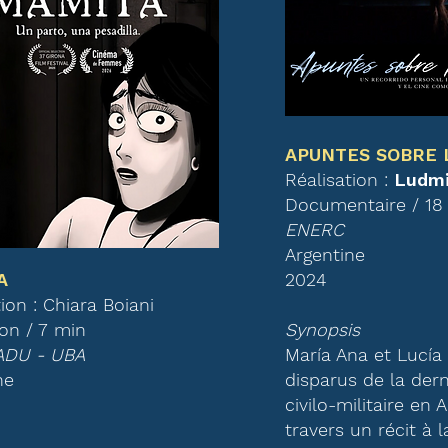
APUNTES SOBRE 
Réalisation :
Ludmi
Documentaire / 18
ENERC
Argentine
A
2024
ion : Chiara Boiani
on / 7 min
Synopsis
FADU - UBA
María Ana et Lucía 
ne
disparus de la dern
civilo-militaire en 
travers un récit à 