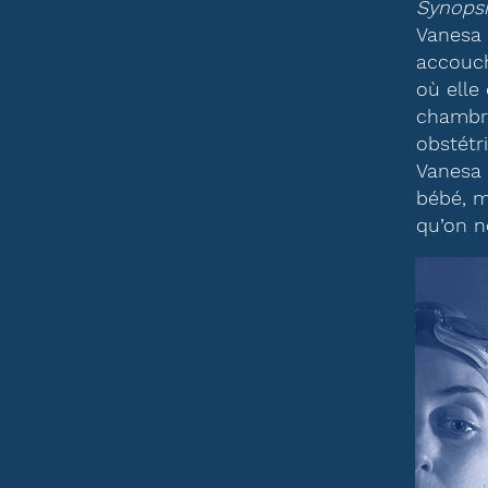
Synopsi
Vanesa 
accouch
où elle
chambre
obstétr
Vanesa 
bébé, 
qu’on ne