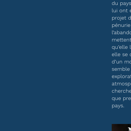
du pays
lui ont 
projet 
pénurie 
l’aband
mettent
qu’elle 
elle se 
d’un mo
semble 
explora
atmosp
cherche 
que pre
pays.