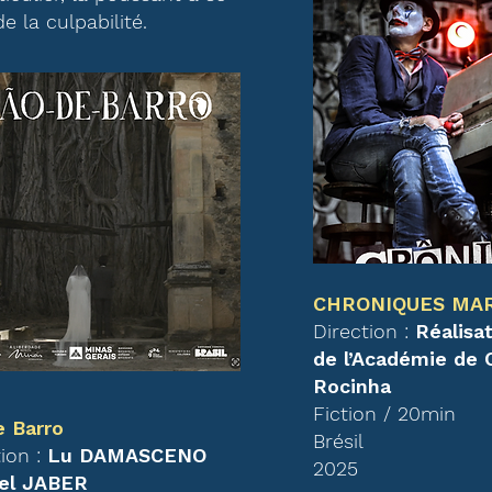
de la culpabilité.
CHRONIQUES MA
Direction :
Réalisat
de l’Académie de
Rocinha
Fiction / 20min
e Barro
Brésil
tion :
Lu DAMASCENO
2025
iel JABER