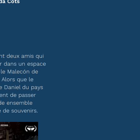
a Cots
ont deux amis qui
er dans un espace
r le Malecón de
 Alors que le
e Daniel du pays
dent de passer
ode ensemble
é de souvenirs.