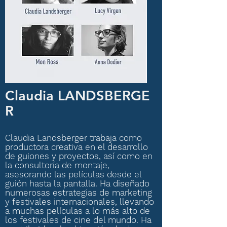
Claudia
LANDSBERGE
R
Claudia Landsberger trabaja como
productora creativa en el desarrollo
de guiones y proyectos, así como en
la consultoría de montaje,
asesorando las películas desde el
guión hasta la pantalla. Ha diseñado
numerosas estrategias de marketing
y festivales internacionales, llevando
a muchas películas a lo más alto de
los festivales de cine del mundo. Ha