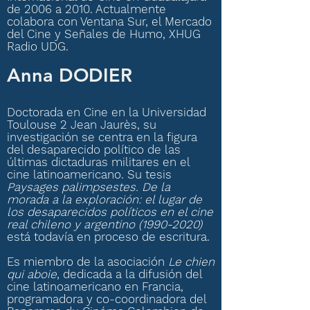
de 2006 a 2010. Actualmente
colabora con Ventana Sur, el Mercado
del Cine y Señales de Humo, XHUG
Radio UDG.
Anna DODIER
Doctorada en Cine en la Universidad
Toulouse 2 Jean Jaurès, su
investigación se centra en la figura
del desaparecido político de las
últimas dictaduras militares en el
cine latinoamericano. Su tesis
Paysages palimpsestes. De la
morada a la exploración: el lugar de
los desaparecidos políticos en el cine
real chileno y argentino
(1990-2020)
está todavía en proceso de escritura.
Es miembro de la asociación
Le chien
qui aboie
, dedicada a la difusión del
cine latinoamericano en Francia,
programadora y co-coordinadora del