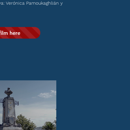
va: Verónica Pamoukaghlián y
film here