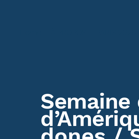
Home
À PROPOS
PARIS 2026
Semaine
d’Amériq
dones / 