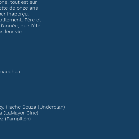
ne, tout est sur
llette de onze ans
ser inaperçu.
ubtilement. Père et
 d'année, que l'été
s leur vie.
rmaechea
azy, Hache Souza (Underclan)
a (LaMayor Cine)
z (Pampillón)