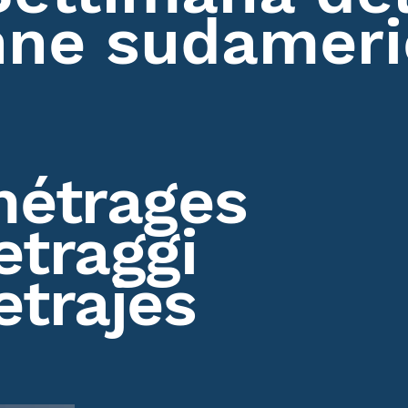
nne sudamer
métrages
traggi
trajes