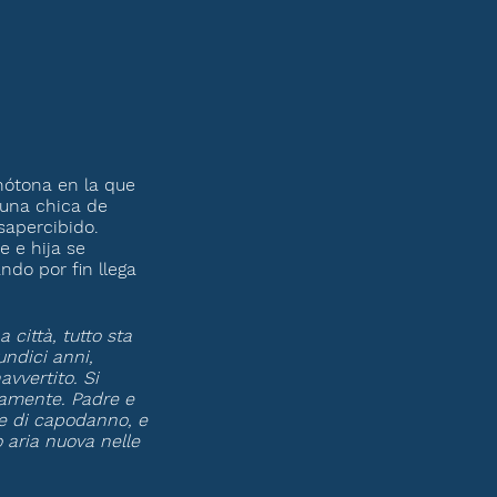
ótona en la que
e una chica de
sapercibido.
 e hija se
ndo por fin llega
s.
città, tutto sta
undici anni,
avvertito. Si
etamente. Padre e
ste di capodanno, e
 aria nuova nelle