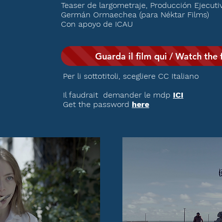
Teaser de largometraje, Producción Ejecuti
Germán Ormaechea (para Néktar Films)
Con apoyo de ICAU
Guarda il film qui / Watch the 
Per li sottotitoli, scegliere CC Italiano
Il faudrait demander le mdp
ICI
Get the password
here