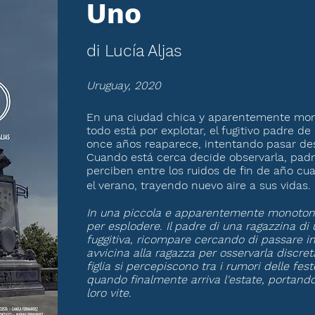
Uno
di Lucía Aljas
Uruguay, 2020
En una ciudad chica y aparentemente mon
todo está por explotar, el fugitivo padre d
once años reaparece, intentando pasar de
Cuando está cerca decide observarla, padre
perciben entre los ruidos de fin de año cua
el verano, trayendo nuevo aire a sus vida
In una piccola e apparentemente monotona 
per esplodere. Il padre di una ragazzina di 
fuggitiva, ricompare cercando di passare in
avvicina alla ragazza per osservarla discr
figlia si percepiscono tra i rumori delle fe
quando finalmente arriva l'estate, portando
loro vite.