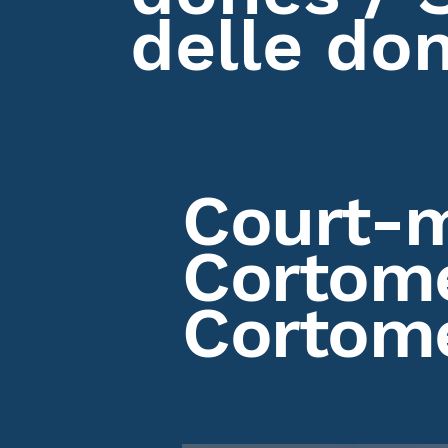
delle do
Court-
Cortome
Cortome