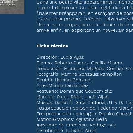
Dans une petite ville apparemment monoto
le point d'exploser. Un père fugitif de sa fi
finalement réapparaît, en essayant de pas
Lorsqu'il est proche, il décide l'observer s
fille se sont perçus, parmi les bruits de fin
arrive enfin, en apportant un nouvel air dan
Ficha técnica
Dirección: Lucía Aljas
Elenco: Roberto Suárez, Cecilia Milano
Producción: Francisco Magnou, Germán O
Fotografía: Ramiro González Pampillón
Sonido: Hernán González
Arte: Marina Fernández
Vestuario: Dominique Soubervielle
Montaje: Pablo Riera, Lucía Aljas
Música: Durán ft. Gata Cattana, JT & DJ L
Postproducción de Sonido: Federico Moreir
Postproducción de Imagen: Ramiro Gonzále
Motion Graphics: Agustina Bello
Asistente de Dirección: Rodrigo Gils
Distribución: Luciana Abad