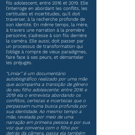
fils adolescent, entre 2016 et 2019. Elle
l’interroge en abordant les conflits, les
certitudes et incertitudes, qu’il doit
traverser, à la recherche profonde de
son identité. En même temps, la mère,
à travers une narration à la première
personne, s’adresse à son fils derrière
la caméra. Elle aussi, doit passer par
un processus de transformation qui
l’oblige à rompre de vieux paradigmes,
faire face à ses peurs, et démanteler
les préjugés.
“Limiar” é um documentário
autobiográfico realizado por uma mãe
que acompanha a transição de gênero
de seu filho adolescente: entre 2016 e
2019 ela o entrevista abordando os
conflitos, certezas e incertezas que o
perpassam numa busca profunda por
sua identidade. Ao mesmo tempo a
mãe, revelada por meio de uma
narração em primeira pessoa e por sua
voz que conversa com o filho por
detrás da câmera, passa ela também