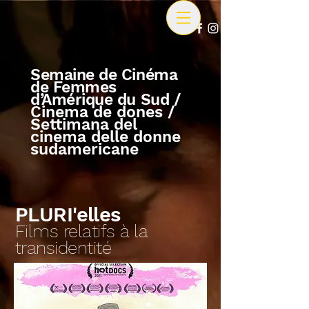
Semaine de Cinéma
de Femmes
d’Amérique du Sud
/
Cinema de dones /
Settimana del
cinema delle donne
sudamericane
PLURI'elles
Films relatifs à la
transidentité