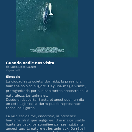
Cuando nadie nos visita
de Lucía Nieto Salazar
Uruguay, 2020
Sinopsis
La ciudad está quieta, dormida, la presencia
humana
sólo se sugiere. Hay una magia visible,
protagonizada por sus habitantes ancestrales: la
naturaleza, los animales.
Desde el despertar hasta el anochecer, un día
en este lugar de la tierra puede representar
todos los lugares.
La ville est calme, endormie, la présence
humaine n'est que suggérée. Une magie visible
hante les lieux, personnifiée par ses habitants
ancestraux, la nature et les animaux. Du réveil