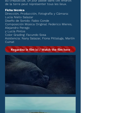
au crépuscule, un jour passé dans cet endroit
de la terre peut représenter tous les lieux.
Ficha técnica
Dirección, Producción, Fotografía y Cámara:
Lucía Nieto Salazar
Diseño de Sonido: Fabio Conde
Composición Música Original: Federico Mieres,
Alejandro Perego
y Lucía Pintos
Color Grading: Facundo Sosa
Asistencia: Nany Salazar, Fiona Pittaluga, Martín
Cuinat
Regardez le film ici / Watch the film here