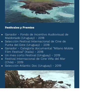
Festivales y Premios
Ganador - Fondo de Incentivo Audiovisual de
Maldonado (Uruguay) - 2018
Selección Festival Internacional de Cine de
Punta del Este (Uruguay) - 2018
Ganador - Categoría documental “Milano Mobile
Film Festival” (Italia) - 2018
Un mes corto Festival (Uruguay) - 2019
Festival Internacional de Cine Viña del Mar
(Chile) - 2019
Selección Atlantic Doc (Uruguay) - 2019