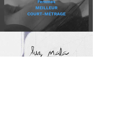
Femmes
MEILLEUR
COURT-MÉTRAGE
MENTION
SPECIAL
Cinéma de Femmes
Du 6 au 12 MARS / 2024
MERCIIIIII !!!!